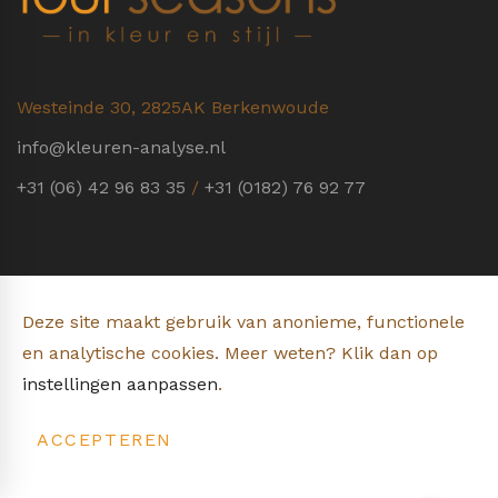
Westeinde 30, 2825AK Berkenwoude
info@kleuren-analyse.nl
+31 (06) 42 96 83 35
/
+31 (0182) 76 92 77
Over mij
Deze site maakt gebruik van anonieme, functionele
Recensies
en analytische cookies. Meer weten? Klik dan op
instellingen aanpassen
.
Blog
ACCEPTEREN
Cookies