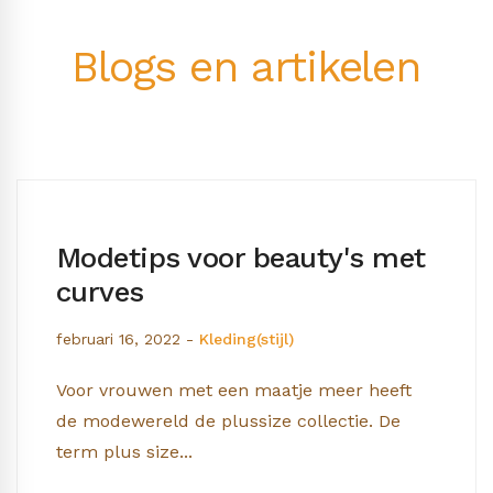
Blogs en artikelen
t
Contrast: over licht en
donker
oktober 4, 2021
-
Kleur
,
Kleding(stijl)
Het kan zijn dat je al weet welk kleurtype je
bent; lente, zomer, herfst of winter. En dat je
ook...