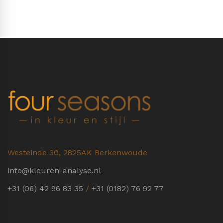
Westeinde 30, 2825AK Berkenwoude
info@kleuren-analyse.nl
+31 (06) 42 96 83 35
/
+31 (0182) 76 92 77