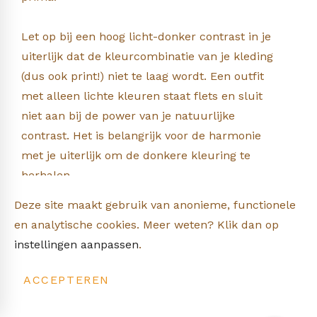
Let op bij een hoog licht-donker contrast in je
uiterlijk dat de kleurcombinatie van je kleding
(dus ook print!) niet te laag wordt. Een outfit
met alleen lichte kleuren staat flets en sluit
niet aan bij de power van je natuurlijke
contrast. Het is belangrijk voor de harmonie
met je uiterlijk om de donkere kleuring te
herhalen.
Bij het ouder worden kan het hoog contrast
Deze site maakt gebruik van anonieme, functionele
verschuiven naar een medium (en soms laag)
en analytische cookies. Meer weten? Klik dan op
licht-donker contrast; de kleuren in het
instellingen aanpassen
.
uiterlijk worden bij de meeste mensen met
ouder worden iets lichter en zachter, de
ACCEPTEREN
haren worden grijs, de ogen fletser en de huid
valer. Minder hoge contrasten in de kleding