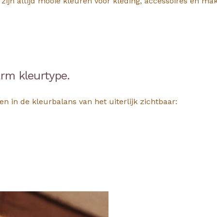
 zijn altijd mooie kleuren voor kleding, accessoires en ma
arm kleurtype.
en in de kleurbalans van het uiterlijk zichtbaar: