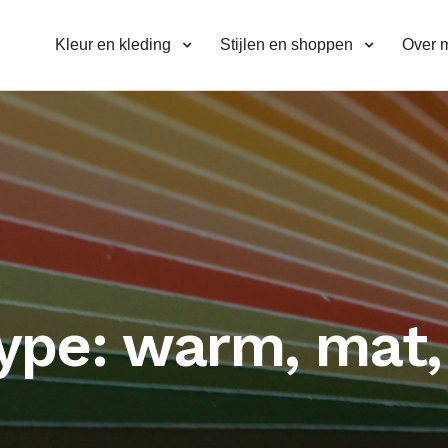
Kleur en kleding
Stijlen en shoppen
Over m
type: warm, mat,