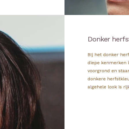
Donker herfs
BIj het donker her
diepe kenmerken in
voorgrond en staa
donkere herfstkleu
algehele look is rij