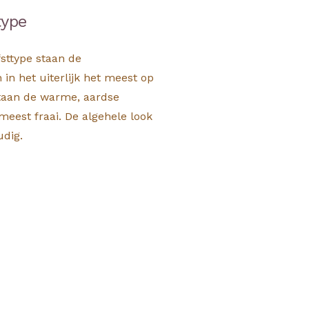
type
sttype staan de
n het uiterlijk het meest op
taan de warme, aardse
meest fraai. De algehele look
udig.