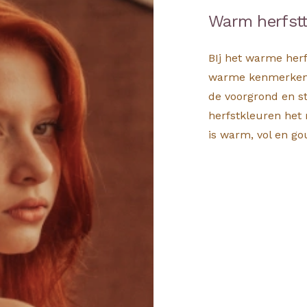
Warm herfst
BIj het warme herf
warme kenmerken i
de voorgrond en s
herfstkleuren het 
is warm, vol en go