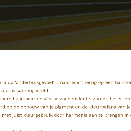
erd op ‘onderbuikgevoel’ , maar voert terug op een harmoni
alet is samengesteld.
enoemd zijn naar de vier seizoenen: lente, zomer, herfst en
rd op de opbouw van je pigment en de kleurbalans van je u
 met juist kleurgebruik door harmonie aan te brengen in de