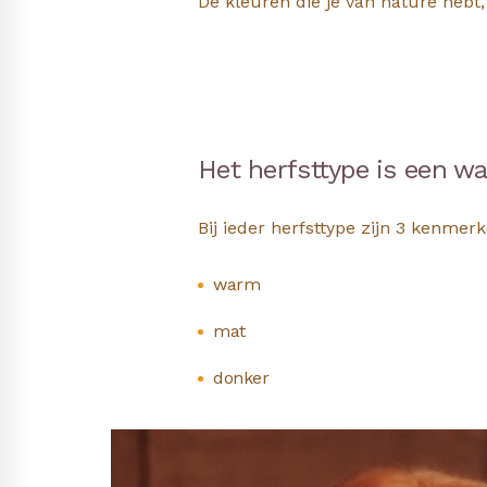
De kleuren die je van nature hebt,
Het herfsttype is een w
Bij ieder herfsttype zijn 3 kenmerk
warm
mat
donker