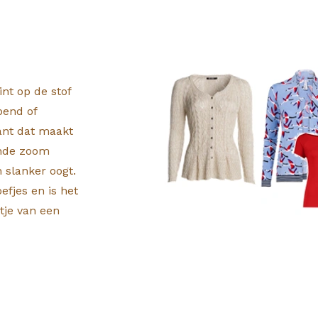
nt op de stof
opend of
ant dat maakt
onde zoom
 slanker oogt.
oefjes en is het
tje van een