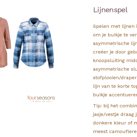
Lijnenspel
Spelen met lijnen
om je buikje te ver
asymmetrische lij
creëer je door geb
knoopsluiting midd
asymmetrische slui
stofplooien/draper
lijn van te korte t
buikje accentuere
Tip: bij het combi
jasje/vestje draag 
donkere kleur of m
meest camoufleren