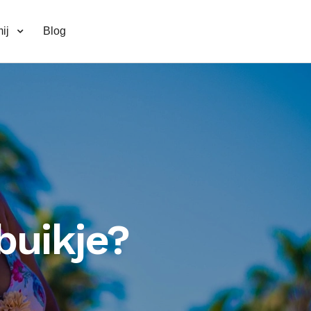
ij
Blog
buikje?