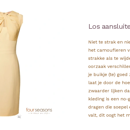
Los aansluit
Niet te strak en ni
het camoufleren va
strakke als te wijde
oorzaak verschille
je buikje (te) goed
laat je door de ho
zwaarder lijken da
kleding is een no-
dragen die soepel 
valt, dit oogt het 