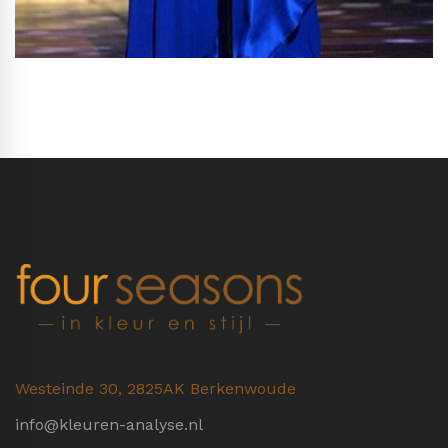
Westeinde 30, 2825AK Berkenwoude
info@kleuren-analyse.nl